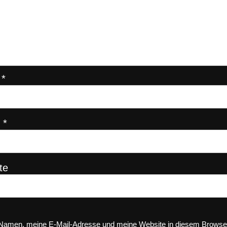
e
*
l
*
te
Namen, meine E-Mail-Adresse und meine Website in diesem Browser 