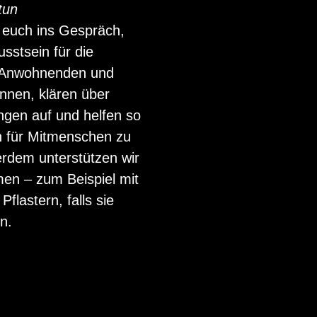
tun
euch ins Gespräch,
sstsein für die
r Anwohnenden und
nnen, klären über
ngen auf und helfen so
n für Mitmenschen zu
erdem unterstützen wir
men – zum Beispiel mit
Pflastern, falls sie
n.