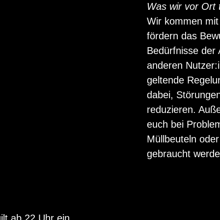
Was wir vor Ort 
Wir kommen mit 
fördern das Bewu
Bedürfnisse de
anderen Nutzer:i
geltende Regelu
dabei, Störunge
reduzieren. Auß
euch bei Proble
Müllbeuteln oder 
gebraucht werde
lt ab 22 Uhr ein