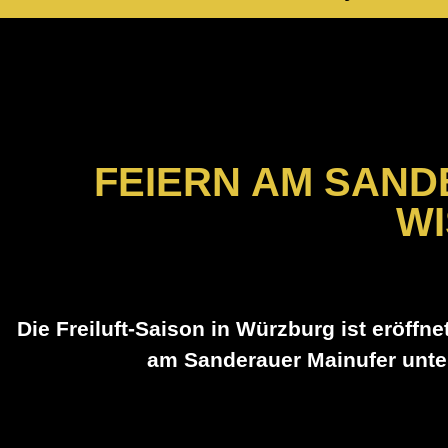
Feiern am Sande
solltet
FEIERN AM SAND
WI
Die Freiluft-Saison in Würzburg ist eröff
am Sanderauer Mainufer unter